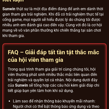
Sunwin
thật sự là một địa điểm đáng để anh em dành thời
gian tham gia trải nghiệm. Khi đã có trải nghiệm thực tế tại
cổng game, mọi người sẽ hiểu được lý do chúng tôi được
nhiều anh em đánh giá cao đến vậy. Cùng với đó là cơ hội
mang về vô vàn phần thưởng khi chiến thắng tại sân chơi
khi tham gia.
FAQ – Giải đáp tất tần tật thắc mắc
của hội viên tham gia
Trong quá trình tham gia giải trí cùng chúng tôi, hội
viên thường phát sinh nhiều thắc mắc liên quan đến
trải nghiệm và quyền lợi cá nhân. Nội dung dưới đây
của
Sunwin
sẽ tổng hợp các câu hỏi kèm giải đáp chi
tiết giúp bạn yên tâm hơn khi sử dụng.
Làm sao để nhận thông báo khuyến mãi nhanh:
Người chơi có thể bật thông báo ứng dụng và theo