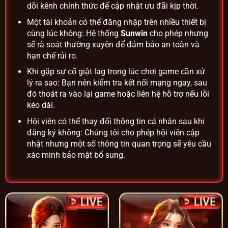
dõi kênh chính thức để cập nhật ưu đãi kịp thời.
Một tài khoản có thể đăng nhập trên nhiều thiết bị
cùng lúc không: Hệ thống
Sunwin
cho phép nhưng
sẽ rà soát thường xuyên để đảm bảo an toàn và
hạn chế rủi ro.
Khi gặp sự cố giật lag trong lúc chơi game cần xử
lý ra sao: Bạn nên kiểm tra kết nối mạng ngay, sau
đó thoát ra vào lại game hoặc liên hệ hỗ trợ nếu lỗi
kéo dài.
Hội viên có thể thay đổi thông tin cá nhân sau khi
đăng ký không: Chúng tôi cho phép hội viên cập
nhật nhưng một số thông tin quan trọng sẽ yêu cầu
xác minh bảo mật bổ sung.