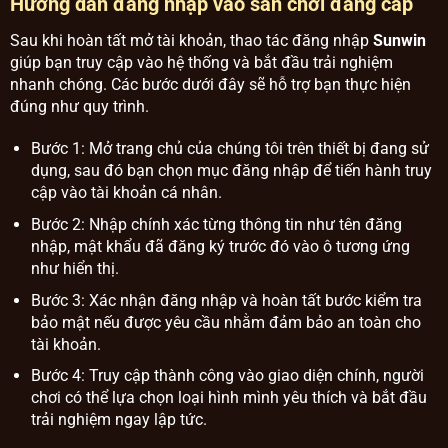
Hướng dẫn đăng nhập vào sân chơi đẳng cấp
Sau khi hoàn tất mở tài khoản, thao tác đăng nhập
Sunwin
giúp bạn truy cập vào hệ thống và bắt đầu trải nghiệm
nhanh chóng. Các bước dưới đây sẽ hỗ trợ bạn thực hiện
đúng như quy trình.
Bước 1: Mở trang chủ của chúng tôi trên thiết bị đang sử
dụng, sau đó bạn chọn mục đăng nhập để tiến hành truy
cập vào tài khoản cá nhân.
Bước 2: Nhập chính xác từng thông tin như tên đăng
nhập, mật khẩu đã đăng ký trước đó vào ô tương ứng
như hiển thị.
Bước 3: Xác nhận đăng nhập và hoàn tất bước kiểm tra
bảo mật nếu được yêu cầu nhằm đảm bảo an toàn cho
tài khoản.
Bước 4: Truy cập thành công vào giao diện chính, người
chơi có thể lựa chọn loại hình mình yêu thích và bắt đầu
trải nghiệm ngay lập tức.