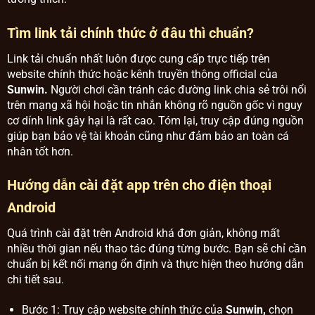
Tìm link tải chính thức ở đâu thì chuẩn?
Link tải chuẩn nhất luôn được cung cấp trực tiếp trên
website chính thức hoặc kênh truyền thông official của
Sunwin.
Người chơi cần tránh các đường link chia sẻ trôi nổi
trên mạng xã hội hoặc tin nhắn không rõ nguồn gốc vì nguy
cơ dính link gây hại là rất cao. Tóm lại, truy cập đúng nguồn
giúp bạn bảo vệ tài khoản cũng như đảm bảo an toàn cá
nhân tốt hơn.
Hướng dẫn cài đặt app trên cho điện thoại
Android
Quá trình cài đặt trên Android khá đơn giản, không mất
nhiều thời gian nếu thao tác đúng từng bước. Bạn sẽ chỉ cần
chuẩn bị kết nối mạng ổn định và thực hiện theo hướng dẫn
chi tiết sau.
Bước 1: Truy cập website chính thức của
Sunwin,
chọn