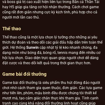
và boss giá trị cao xuất hiện liên tục trong Bắn cá Thần Tài
hay H5 giúp gia tăng cơ hội nhận thưởng. Cách chơi game
cũng rất đơn giản nhưng cực kỳ kịch tính, phù hợp cho cả
người mới lẫn cao thủ.
Thể thao
Thể thao cũng là một lựa chọn lý tưởng cho những ai yêu
thích dự đoán và theo dõi các giải đấu hấp dẫn trên toàn thế
giới. Hệ thống
Sunwin
cập nhật tỷ lệ kèo nhanh chóng, đa
dạng môn như bóng đá, bóng rổ, tennis mang đến nhiều cơ
hội lựa chọn. Giao diện trực quan giúp người chơi dễ dàng
đặt cược và theo dõi kết quả trong thời gian thực hơn.
Game bài đổi thưởng
Game bài đổi thưởng là siêu phẩm thu hút đông đảo người
chơi nhờ cách tham gia quen thuộc, đơn giản. Các tựa game
như tiến lên, phỏm, mậu binh đều được chúng tôi thiết kế
mượt mà, tạo cảm giác chân thực khi tham gia. Tính cạnh
tranh cao cùng khả năng đổi thưởng linh hoạt cũng giúp