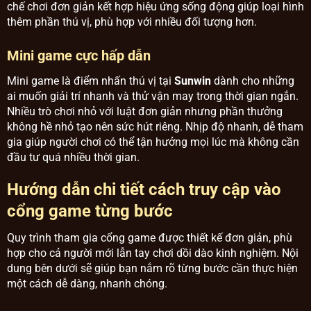
chế chơi đơn giản kết hợp hiệu ứng sống động giúp loại hình
thêm phần thú vị, phù hợp với nhiều đối tượng hơn.
Mini game cực hấp dẫn
Mini game là điểm nhấn thú vị tại
Sunwin
dành cho những
ai muốn giải trí nhanh và thử vận may trong thời gian ngắn.
Nhiều trò chơi nhỏ với luật đơn giản nhưng phần thưởng
không hề nhỏ tạo nên sức hút riêng. Nhịp độ nhanh, dễ tham
gia giúp người chơi có thể tận hưởng mọi lúc mà không cần
đầu tư quá nhiều thời gian.
Hướng dẫn chi tiết cách truy cập vào
cổng game từng bước
Quy trình tham gia cổng game được thiết kế đơn giản, phù
hợp cho cả người mới lẫn tay chơi dồi dào kinh nghiệm. Nội
dung bên dưới sẽ giúp bạn nắm rõ từng bước cần thực hiện
một cách dễ dàng, nhanh chóng.