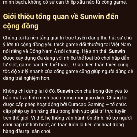
minh bạch, không có sự can thiệp xấu nào từ cổng game.
Giới thiệu tổng quan về Sunwin đến
cộng đồng
Chúng tôi là nền tảng giải trí trực tuyến đang thu hút sự chú
ý lớn từ cộng đồng yêu thích game đổi thưởng tại Việt Nam
nói riêng và Đông Nam Á nói chung. Hệ sinh thái
Sunwin
được xây dựng đa dạng với nhiều thể loại trò chơi hấp dẫn,
từ slot, game bài đến thể thao,… Giao diện thân thiện cùng
tốc độ xử lý nhanh của cổng game cũng giúp người dùng dễ
dàng trải nghiệm hơn.
Không chỉ dừng lại ở đó,
Sunwin
còn chú trọng đến yếu tố
bảo mật và tính minh bạch trong mọi giao dịch. Chúng tôi
được cấp phép hoạt động bởi Curacao Gaming – tổ chức
cấp phép uy tín hàng đầu trong lĩnh vực giải trí trực tuyến
trên thế giới. Vì thế, hệ thống vận hành ổn định, hỗ trợ người
chơi nạp rút linh hoạt, an toàn luôn là tiêu chí hoạt động
hàng đầu tại sân chơi.