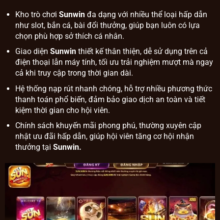
Kho trò chơi
Sunwin
đa dạng với nhiều thể loại hấp dẫn
như slot, bắn cá, bài đổi thưởng, giúp bạn luôn có lựa
chọn phù hợp sở thích cá nhân.
Giao diện
Sunwin
thiết kế thân thiện, dễ sử dụng trên cả
điện thoại lẫn máy tính, tối ưu trải nghiệm mượt mà ngay
cả khi truy cập trong thời gian dài.
Hệ thống nạp rút nhanh chóng, hỗ trợ nhiều phương thức
thanh toán phổ biến, đảm bảo giao dịch an toàn và tiết
kiệm thời gian cho hội viên.
Chính sách khuyến mãi phong phú, thường xuyên cập
nhật ưu đãi hấp dẫn, giúp hội viên tăng cơ hội nhận
thưởng tại
Sunwin.